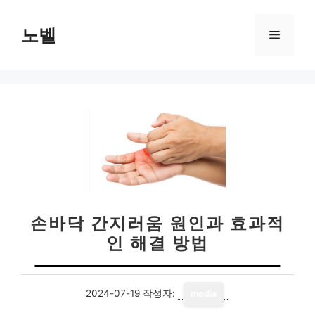
컨
텐
노벨
메
츠
로
뉴
건
너
뛰
기
손바닥 간지러움 원인과 효과적
인 해결 방법
2024-07-19
작성자:
media