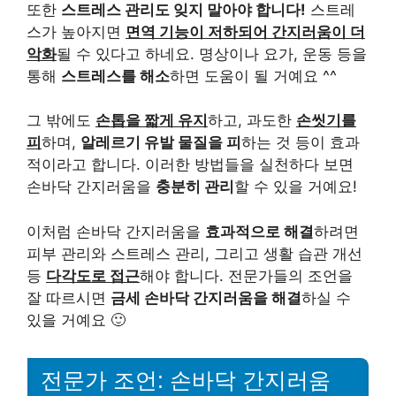
또한
스트레스 관리도 잊지 말아야 합니다!
스트레
스가 높아지면
면역 기능이 저하되어 간지러움이 더
악화
될 수 있다고 하네요. 명상이나 요가, 운동 등을
통해
스트레스를 해소
하면 도움이 될 거예요 ^^
그 밖에도
손톱을 짧게 유지
하고, 과도한
손씻기를
피
하며,
알레르기 유발 물질을 피
하는 것 등이 효과
적이라고 합니다. 이러한 방법들을 실천하다 보면
손바닥 간지러움을
충분히 관리
할 수 있을 거예요!
이처럼 손바닥 간지러움을
효과적으로 해결
하려면
피부 관리와 스트레스 관리, 그리고 생활 습관 개선
등
다각도로 접근
해야 합니다. 전문가들의 조언을
잘 따르시면
금세 손바닥 간지러움을 해결
하실 수
있을 거예요 🙂
전문가 조언: 손바닥 간지러움