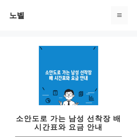
컨
텐
노벨
메
츠
로
뉴
건
너
뛰
기
소안도로 가는 남성 선착장 배
시간표와 요금 안내