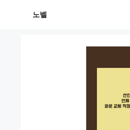
컨
텐
노벨
츠
로
건
너
뛰
기