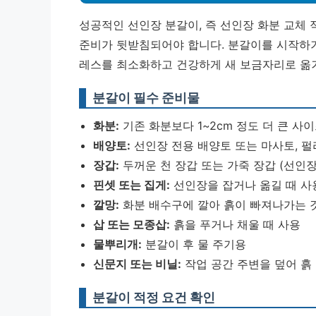
성공적인 선인장 분갈이, 즉 선인장 화분 교체 
준비가 뒷받침되어야 합니다. 분갈이를 시작하
레스를 최소화하고 건강하게 새 보금자리로 옮겨
분갈이 필수 준비물
화분:
기존 화분보다 1~2cm 정도 더 큰 사
배양토:
선인장 전용 배양토 또는 마사토, 펄
장갑:
두꺼운 천 장갑 또는 가죽 장갑 (선인
핀셋 또는 집게:
선인장을 잡거나 옮길 때 사
깔망:
화분 배수구에 깔아 흙이 빠져나가는 
삽 또는 모종삽:
흙을 푸거나 채울 때 사용
물뿌리개:
분갈이 후 물 주기용
신문지 또는 비닐:
작업 공간 주변을 덮어 흙
분갈이 적정 요건 확인