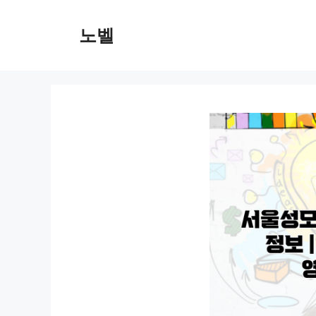
컨
텐
노벨
츠
로
건
너
뛰
기