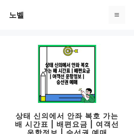
컨
텐
노벨
메
츠
로
뉴
건
너
뛰
기
상태 신의에서 안좌 복호 가는
배 시간표 | 배편요금 | 여객선
운항정보 | 승선권 예매