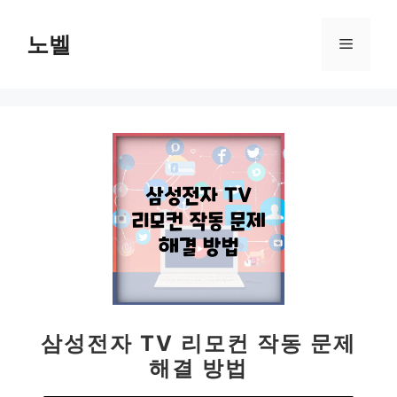
컨
텐
노벨
메
츠
로
뉴
건
너
뛰
기
삼성전자 TV 리모컨 작동 문제
해결 방법