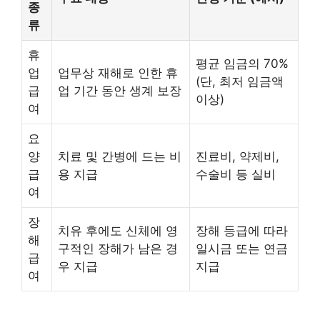
종
류
휴
평균 임금의 70%
업
업무상 재해로 인한 휴
(단, 최저 임금액
급
업 기간 동안 생계 보장
이상)
여
요
양
치료 및 간병에 드는 비
진료비, 약제비,
급
용 지급
수술비 등 실비
여
장
치유 후에도 신체에 영
장해 등급에 따라
해
구적인 장해가 남은 경
일시금 또는 연금
급
우 지급
지급
여