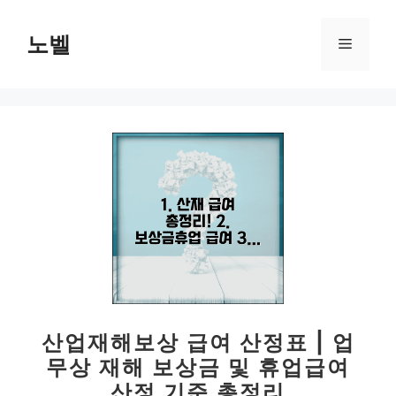
컨
텐
노벨
메
츠
로
뉴
건
너
뛰
기
산업재해보상 급여 산정표 | 업
무상 재해 보상금 및 휴업급여
산정 기준 총정리