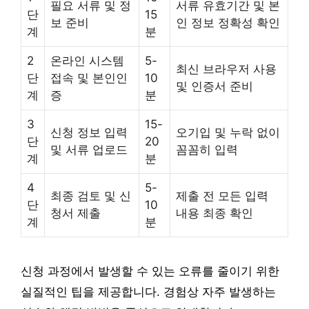
필요 서류 및 정
서류 유효기간 및 본
단
15
보 준비
인 정보 정확성 확인
계
분
2
온라인 시스템
5-
최신 브라우저 사용
단
접속 및 본인인
10
및 인증서 준비
계
증
분
3
15-
신청 정보 입력
오기입 및 누락 없이
단
20
및 서류 업로드
꼼꼼히 입력
계
분
4
5-
최종 검토 및 신
제출 전 모든 입력
단
10
청서 제출
내용 최종 확인
계
분
신청 과정에서 발생할 수 있는 오류를 줄이기 위한
실질적인 팁을 제공합니다. 경험상 자주 발생하는