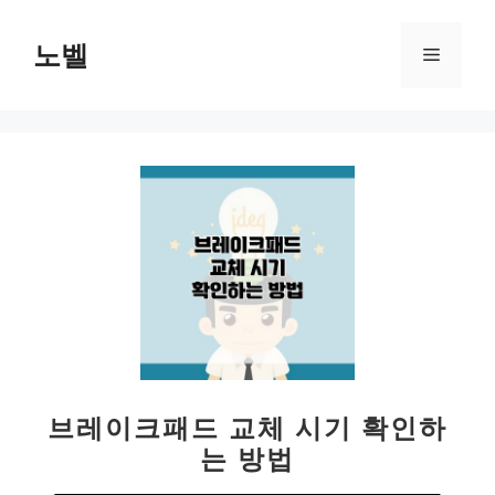
컨
텐
노벨
메
츠
로
뉴
건
너
뛰
기
브레이크패드 교체 시기 확인하
는 방법