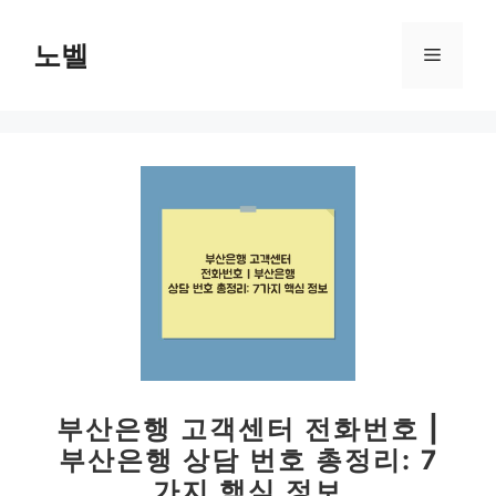
컨
텐
노벨
메
츠
로
뉴
건
너
뛰
기
부산은행 고객센터 전화번호 |
부산은행 상담 번호 총정리: 7
가지 핵심 정보