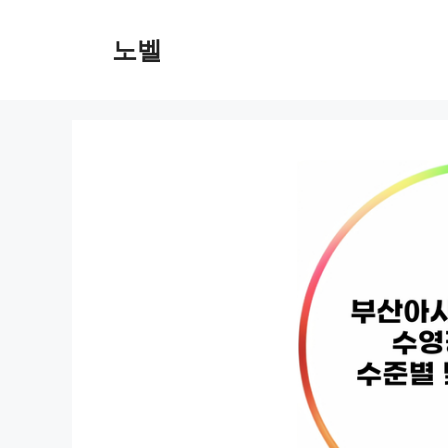
컨
텐
노벨
츠
로
건
너
뛰
기