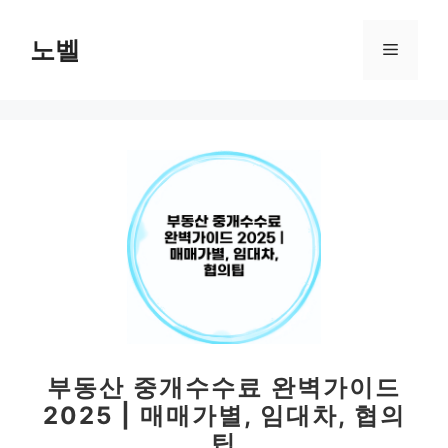
컨
텐
노벨
메
츠
로
뉴
건
너
뛰
기
부동산 중개수수료 완벽가이드
2025 | 매매가별, 임대차, 협의
팁