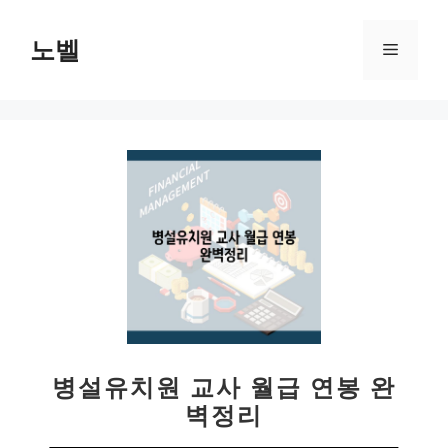
컨
텐
노벨
메
츠
로
뉴
건
너
뛰
기
병설유치원 교사 월급 연봉 완
벽정리