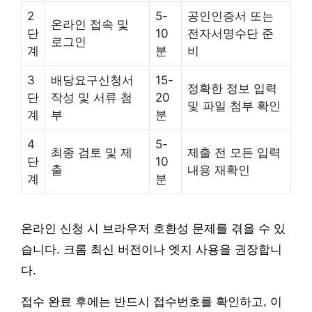
2
5-
공인인증서 또는
온라인 접속 및
단
10
전자서명수단 준
로그인
계
분
비
3
배당요구신청서
15-
정확한 정보 입력
단
작성 및 서류 첨
20
및 파일 첨부 확인
계
부
분
4
5-
최종 검토 및 제
제출 전 모든 입력
단
10
출
내용 재확인
계
분
온라인 신청 시 브라우저 호환성 문제를 겪을 수 있
습니다. 크롬 최신 버전이나 엣지 사용을 권장합니
다.
접수 완료 후에는 반드시 접수번호를 확인하고, 이