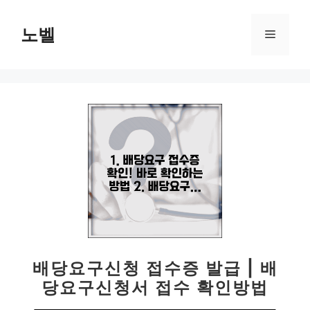
컨
텐
노벨
메
츠
로
뉴
건
너
뛰
기
배당요구신청 접수증 발급 | 배
당요구신청서 접수 확인방법