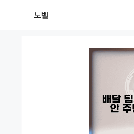
컨
텐
노벨
츠
로
건
너
뛰
기