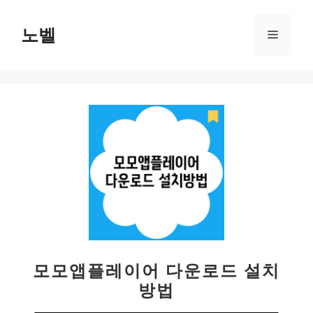
컨
텐
노벨
메
츠
로
뉴
건
너
뛰
기
모모앱플레이어 다운로드 설치
방법