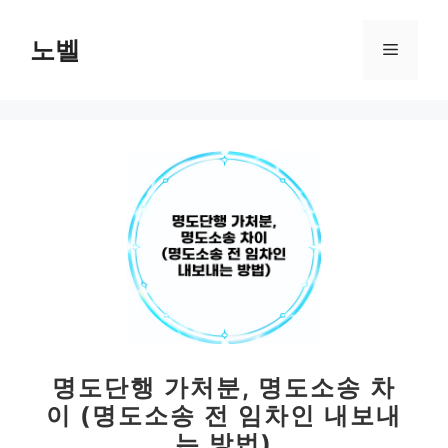
컨
텐
노벨
메
츠
로
뉴
건
너
뛰
기
명도단행 가처분, 명도소송 차
이 (명도소송 전 임차인 내보내
는 방법)