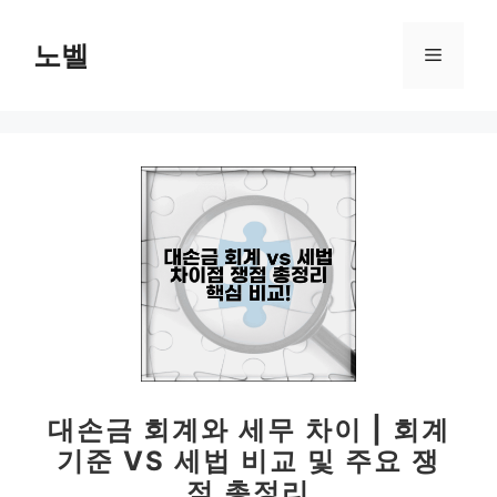
컨
텐
노벨
메
츠
로
뉴
건
너
뛰
기
대손금 회계와 세무 차이 | 회계
기준 VS 세법 비교 및 주요 쟁
점 총정리