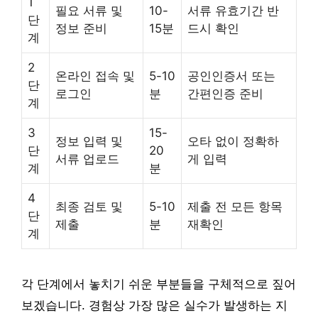
1
필요 서류 및
10-
서류 유효기간 반
단
정보 준비
15분
드시 확인
계
2
온라인 접속 및
5-10
공인인증서 또는
단
로그인
분
간편인증 준비
계
3
15-
정보 입력 및
오타 없이 정확하
단
20
서류 업로드
게 입력
계
분
4
최종 검토 및
5-10
제출 전 모든 항목
단
제출
분
재확인
계
각 단계에서 놓치기 쉬운 부분들을 구체적으로 짚어
보겠습니다. 경험상 가장 많은 실수가 발생하는 지