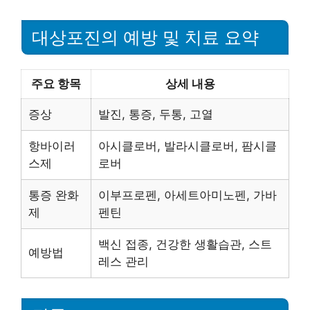
대상포진의 예방 및 치료 요약
주요 항목
상세 내용
증상
발진, 통증, 두통, 고열
항바이러
아시클로버, 발라시클로버, 팜시클
스제
로버
통증 완화
이부프로펜, 아세트아미노펜, 가바
제
펜틴
백신 접종, 건강한 생활습관, 스트
예방법
레스 관리