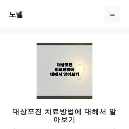
컨
텐
노벨
메
츠
로
뉴
건
너
뛰
기
대상포진 치료방법에 대해서 알
아보기