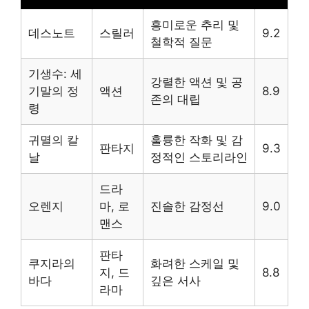
흥미로운 추리 및
데스노트
스릴러
9.2
철학적 질문
기생수: 세
강렬한 액션 및 공
기말의 정
액션
8.9
존의 대립
령
귀멸의 칼
훌륭한 작화 및 감
판타지
9.3
날
정적인 스토리라인
드라
오렌지
마, 로
진솔한 감정선
9.0
맨스
판타
쿠지라의
화려한 스케일 및
지, 드
8.8
바다
깊은 서사
라마