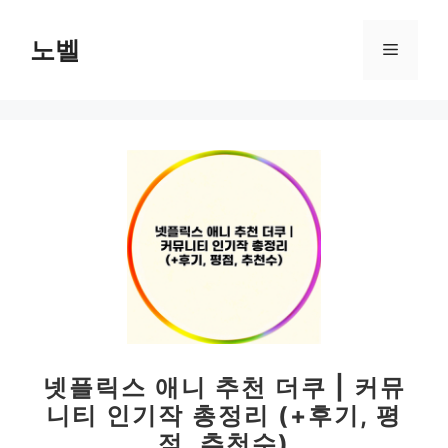
컨
텐
노벨
메
츠
로
뉴
건
너
뛰
기
넷플릭스 애니 추천 더쿠 | 커뮤
니티 인기작 총정리 (+후기, 평
점, 추천수)