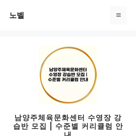
컨
텐
노벨
메
츠
로
뉴
건
너
뛰
기
남양주체육문화센터 수영장 강
습반 모집 | 수준별 커리큘럼 안
내