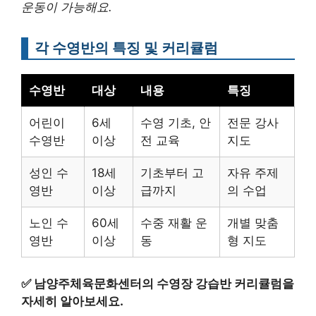
운동이 가능해요.
각 수영반의 특징 및 커리큘럼
수영반
대상
내용
특징
어린이
6세
수영 기초, 안
전문 강사
수영반
이상
전 교육
지도
성인 수
18세
기초부터 고
자유 주제
영반
이상
급까지
의 수업
노인 수
60세
수중 재활 운
개별 맞춤
영반
이상
동
형 지도
✅
남양주체육문화센터의 수영장 강습반 커리큘럼을
자세히 알아보세요.