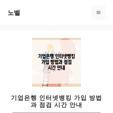
컨
텐
노벨
메
츠
로
뉴
건
너
뛰
기
기업은행 인터넷뱅킹 가입 방법
과 점검 시간 안내