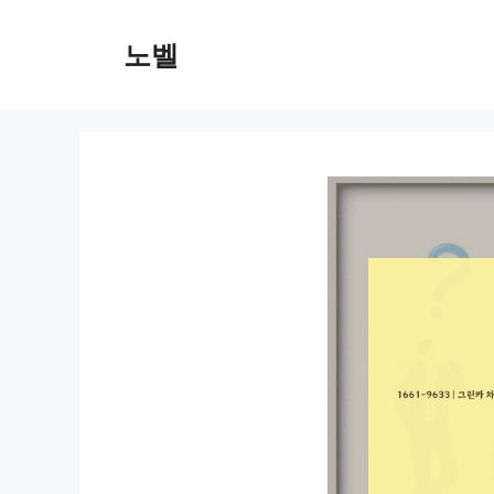
컨
텐
노벨
츠
로
건
너
뛰
기