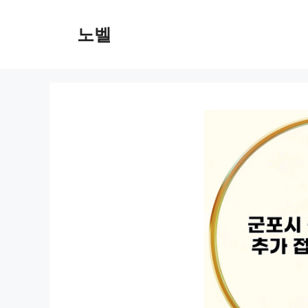
컨
텐
노벨
츠
로
건
너
뛰
기