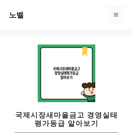
컨
텐
노벨
메
츠
로
뉴
건
너
뛰
기
국제시장새마을금고 경영실태
평가등급 알아보기