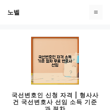
컨
텐
노벨
메
츠
로
뉴
건
너
뛰
기
국선변호인 신청 자격 | 형사사
건 국선변호사 선임 소득 기준
과 절차