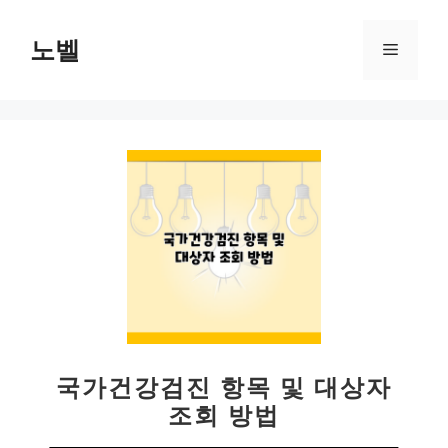
컨
텐
노벨
메
츠
로
뉴
건
너
뛰
기
국가건강검진 항목 및 대상자
조회 방법