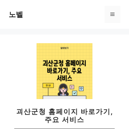
컨
텐
노벨
메
츠
로
뉴
건
너
뛰
기
괴산군청 홈페이지 바로가기,
주요 서비스