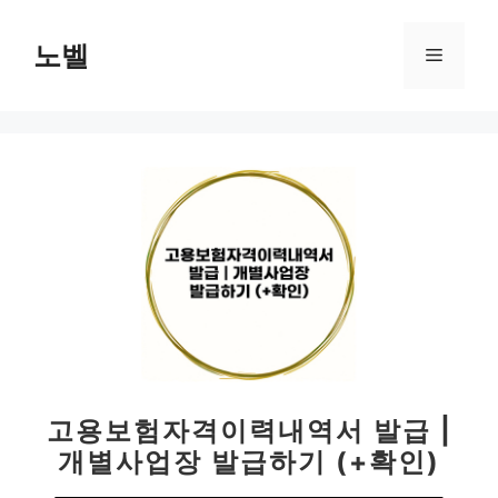
컨
텐
노벨
메
츠
로
뉴
건
너
뛰
기
고용보험자격이력내역서 발급 |
개별사업장 발급하기 (+확인)