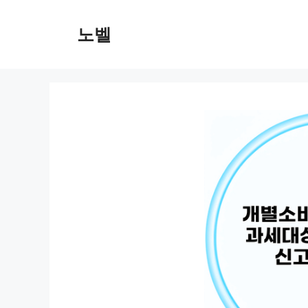
컨
텐
노벨
츠
로
건
너
뛰
기