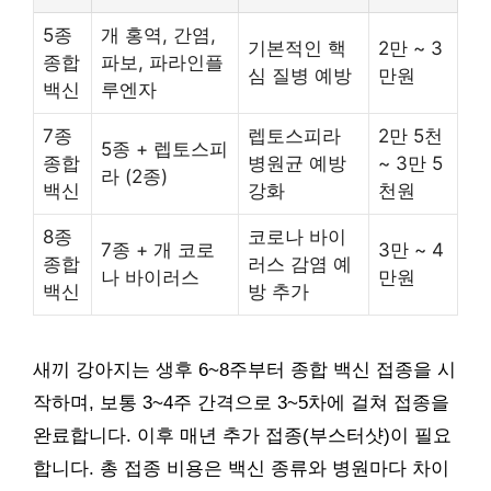
5종
개 홍역, 간염,
기본적인 핵
2만 ~ 3
종합
파보, 파라인플
심 질병 예방
만원
백신
루엔자
7종
렙토스피라
2만 5천
5종 + 렙토스피
종합
병원균 예방
~ 3만 5
라 (2종)
백신
강화
천원
8종
코로나 바이
7종 + 개 코로
3만 ~ 4
종합
러스 감염 예
나 바이러스
만원
백신
방 추가
새끼 강아지는 생후 6~8주부터 종합 백신 접종을 시
작하며, 보통 3~4주 간격으로 3~5차에 걸쳐 접종을
완료합니다. 이후 매년 추가 접종(부스터샷)이 필요
합니다. 총 접종 비용은 백신 종류와 병원마다 차이