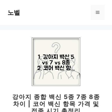
컨
텐
노벨
메
츠
로
뉴
건
너
뛰
기
강아지 종합 백신 5종 7종 8종
차이 | 코어 백신 항목 가격 및
접종 시기 총정리