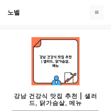
컨
텐
노벨
메
츠
로
뉴
건
너
뛰
기
강남 건강식 맛집 추천 | 샐러
드, 닭가슴살, 메뉴