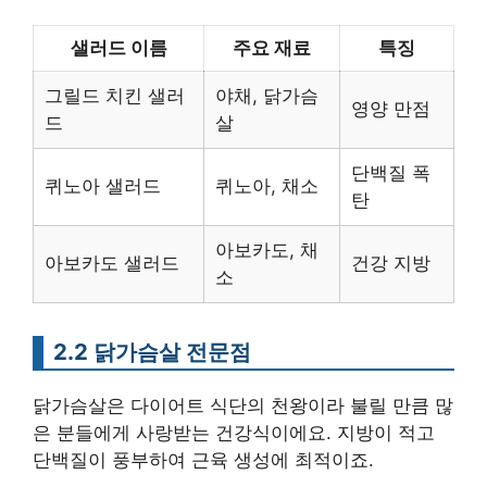
샐러드 이름
주요 재료
특징
그릴드 치킨 샐러
야채, 닭가슴
영양 만점
드
살
단백질 폭
퀴노아 샐러드
퀴노아, 채소
탄
아보카도, 채
아보카도 샐러드
건강 지방
소
2.2 닭가슴살 전문점
닭가슴살은 다이어트 식단의 천왕이라 불릴 만큼 많
은 분들에게 사랑받는 건강식이에요. 지방이 적고
단백질이 풍부하여 근육 생성에 최적이죠.